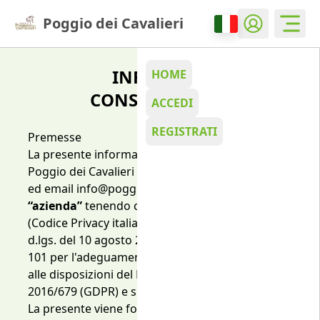
Poggio dei Cavalieri
INFORMATIVA SUL
HOME
CONSENSO MARKETING
ACCEDI
REGISTRATI
Premesse
La presente informativa è resa dalla società
Poggio dei Cavalieri con partita iva 12820171002 ,
ed email info@poggiodeicavalieri.it di seguito
“azienda”
tenendo conto: del D.lgs. 196/2003
(Codice Privacy italiano) come modificato dal
d.lgs. del 10 agosto 2018 n.
101 per l'adeguamento della normativa nazionale
alle disposizioni del Regolamento Europeo UE
2016/679 (GDPR) e successive modifiche.
La presente viene fornita a fronte del