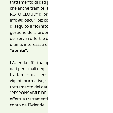
trattamento di dati personali attuato dall’azienda,
che anche tramite la piattaforma denominata “KE
RISTO CLOUD” di proprietà di Dioscuri s.r.l. email
info@dioscuri.biz con e partita iva 12924641009,
di seguito il
“fornitore”,
usa la stessa per la
gestione della propria attività, delle prenotazioni,
dei servizi offerti e dei contatti della clientela
ultima, interessati del trattamento, di seguito
“utente”
.
L’Azienda effettua operazioni di trattamento su
dati personali degli Utenti divenendo
Titolare del
trattamento
ai sensi di quanto previsto dalle
vigenti normative, sopra richiamate, in materia di
trattamento dei dati personali. Il Fornitore è
“RESPONSABILE DEL TRATTAMENTO” in quanto
effettua trattamenti nell’interesse e a nome e per
conto dell’Azienda.